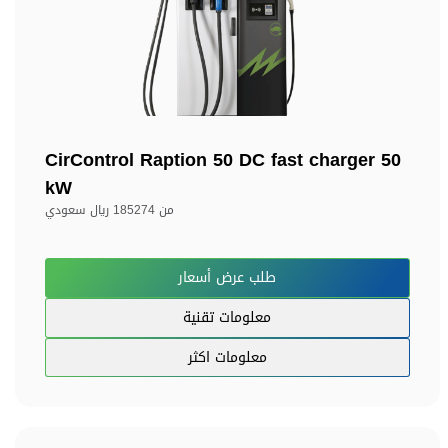
CirControl Raption 50 DC fast charger 50
kW
من
185274 ريال سعودي
طلب عرض أسعار
معلومات تقنية
معلومات اكثر