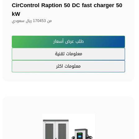
CirControl Raption 50 DC fast charger 50
kW
من
170453 ريال سعودي
طلب عرض أسعار
معلومات تقنية
معلومات اكثر