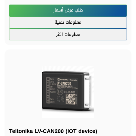
طلب عرض أسعار
معلومات تقنية
معلومات اكثر
Teltonika LV-CAN200 (IOT device)