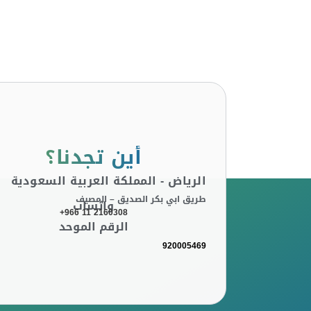
أين تجدنا؟
الرياض - المملكة العربية السعودية
طريق ابي بكر الصديق – المصيف
واتساب
+966 11 2160308
الرقم الموحد
920005469