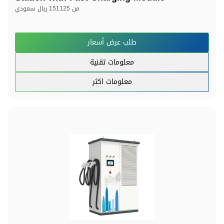
من
151125 ريال سعودي
طلب عرض أسعار
معلومات تقنية
معلومات اكثر