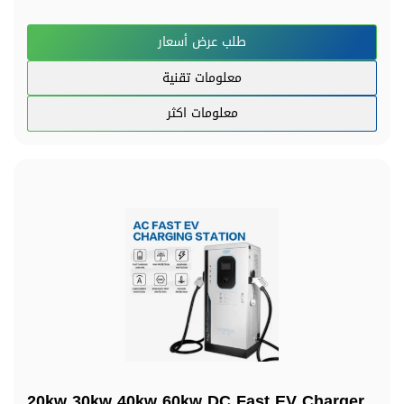
طلب عرض أسعار
معلومات تقنية
معلومات اكثر
20kw 30kw 40kw 60kw DC Fast EV Charger,