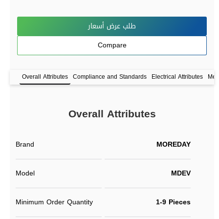
طلب عرض أسعار
Compare
Overall Attributes
Compliance and Standards
Electrical Attributes
Mech
Overall Attributes
Brand
MOREDAY
Model
MDEV
Minimum Order Quantity
1-9 Pieces