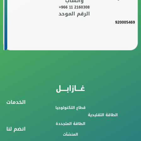
واتساب
+966 11 2160308
الرقم الموحد
920005469
الخدمات
قطاع التكنولوجيا
الطاقة التقليدية
الطاقة المتجددة
انضم لنا
المنشآت