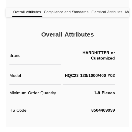
Overall Attributes
Compliance and Standards
Electrical Attributes
Mech
Overall Attributes
HARDHITTER or
Brand
Customized
Model
HQC23-120/1000/400-Y02
Minimum Order Quantity
1-9 Pieces
HS Code
8504409999