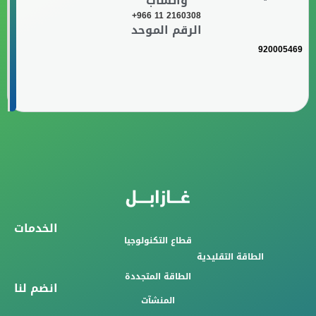
واتساب
+966 11 2160308
الرقم الموحد
920005469
الخدمات
قطاع التكنولوجيا
الطاقة التقليدية
الطاقة المتجددة
انضم لنا
المنشآت