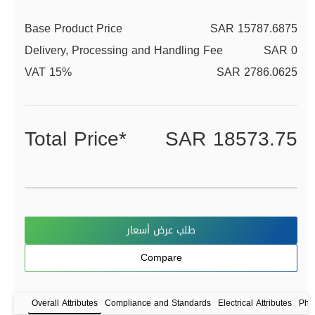
Base Product Price
SAR 15787.6875
Delivery, Processing and Handling Fee
SAR 0
VAT 15%
SAR 2786.0625
Total Price*
SAR 18573.75
طلب عرض أسعار
Compare
Overall Attributes
Compliance and Standards
Electrical Attributes
Phys