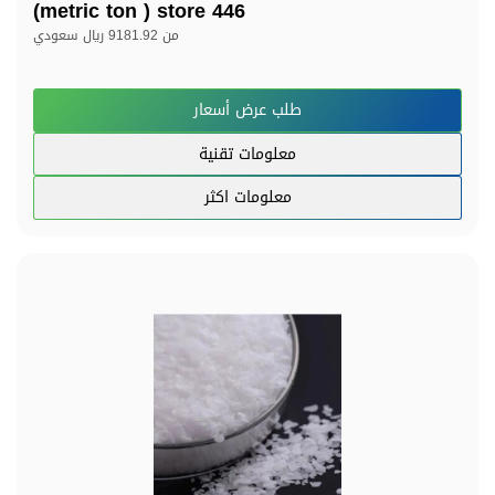
(metric ton ) store 446
من
9181.92 ريال سعودي
طلب عرض أسعار
معلومات تقنية
معلومات اكثر