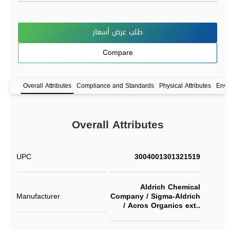
طلب عرض أسعار
Compare
Overall Attributes
Compliance and Standards
Physical Attributes
Envi
Overall Attributes
UPC
3004001301321519
Aldrich Chemical
Manufacturer
Company / Sigma-Aldrich
/ Acros Organics ext..