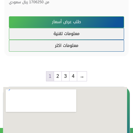
من
1706250 ريال سعودي
طلب عرض أسعار
معلومات تقنية
معلومات اكثر
1
2
3
4
→