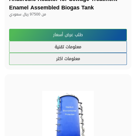
Enamel Assembled Biogas Tank
من
97500 ريال سعودي
طلب عرض أسعار
معلومات تقنية
معلومات اكثر