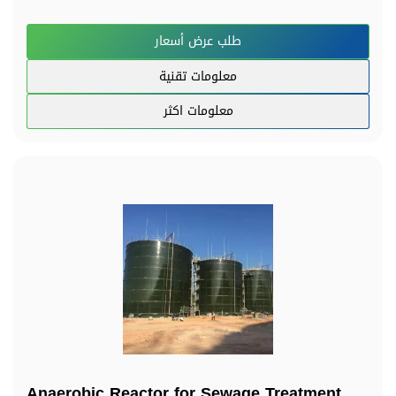
طلب عرض أسعار
معلومات تقنية
معلومات اكثر
Anaerobic Reactor for Sewage Treatment