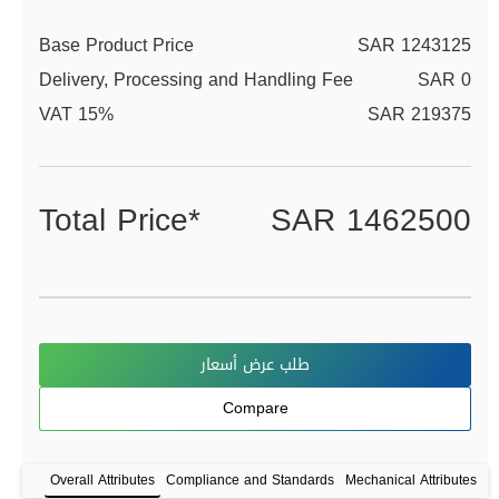
Base Product Price
SAR 1243125
Delivery, Processing and Handling Fee
SAR 0
VAT 15%
SAR 219375
Total Price*
SAR 1462500
طلب عرض أسعار
Compare
Overall Attributes
Compliance and Standards
Mechanical Attributes
P