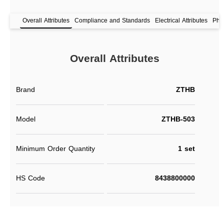
Overall Attributes
Compliance and Standards
Electrical Attributes
Phys
Overall Attributes
Brand
ZTHB
Model
ZTHB-503
Minimum Order Quantity
1 set
HS Code
8438800000