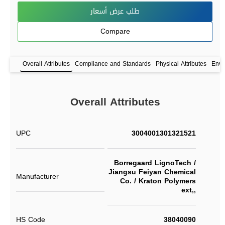
طلب عرض أسعار
Compare
Overall Attributes
Compliance and Standards
Physical Attributes
Envi
Overall Attributes
UPC
3004001301321521
Borregaard LignoTech /
Jiangsu Feiyan Chemical
Manufacturer
Co. / Kraton Polymers
ext,,
HS Code
38040090