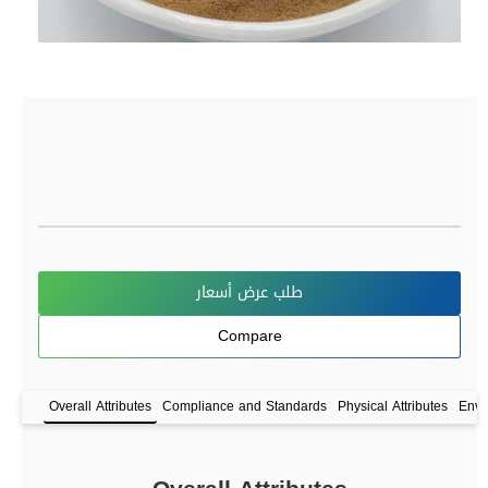
طلب عرض أسعار
Compare
Overall Attributes
Compliance and Standards
Physical Attributes
Envi