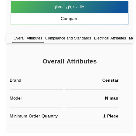
طلب عرض أسعار
Compare
Overall Attributes
Compliance and Standards
Electrical Attributes
Mech
Overall Attributes
Brand
Censtar
Model
N man
Minimum Order Quantity
1 Piece