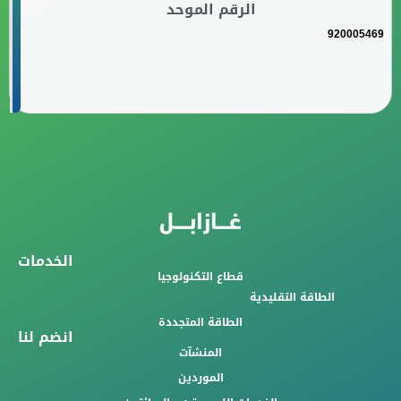
الرقم الموحد
920005469
الخدمات
قطاع التكنولوجيا
الطاقة التقليدية
الطاقة المتجددة
انضم لنا
المنشآت
الموردين