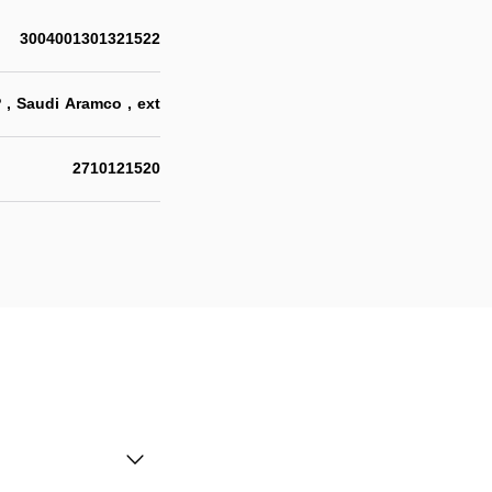
3004001301321522
 , Saudi Aramco , ext
2710121520