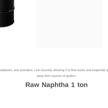
alkanes, and aromatics. Low viscosity, allowing it to flow easily and evaporate qu
away from sources of ignition.
Raw Naphtha 1 ton