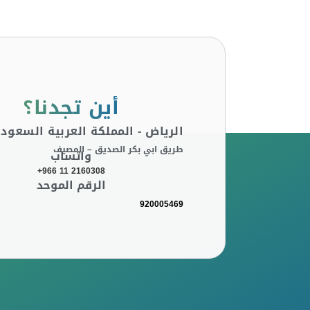
أين تجدنا؟
الرياض - المملكة العربية السعودي
طريق ابي بكر الصديق – المصيف
واتساب
+966 11 2160308
الرقم الموحد
920005469