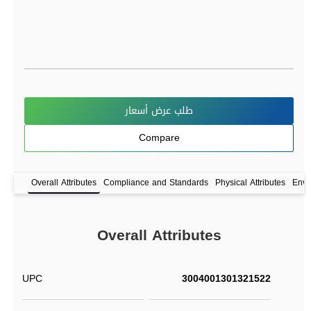
طلب عرض أسعار
Compare
Overall Attributes
Compliance and Standards
Physical Attributes
Envi
Overall Attributes
UPC
3004001301321522