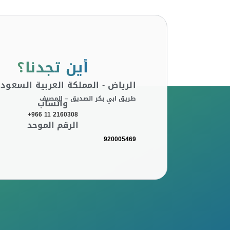
أين تجدنا؟
الرياض - المملكة العربية السعودي
طريق ابي بكر الصديق – المصيف
واتساب
+966 11 2160308
الرقم الموحد
920005469