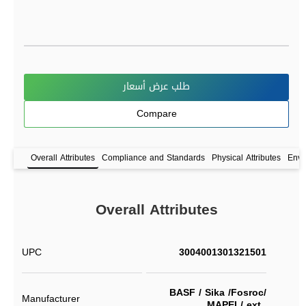
طلب عرض أسعار
Compare
Overall Attributes
Compliance and Standards
Physical Attributes
Envi
Overall Attributes
UPC
3004001301321501
BASF / Sika /Fosroc/
Manufacturer
MAPEI / ext..