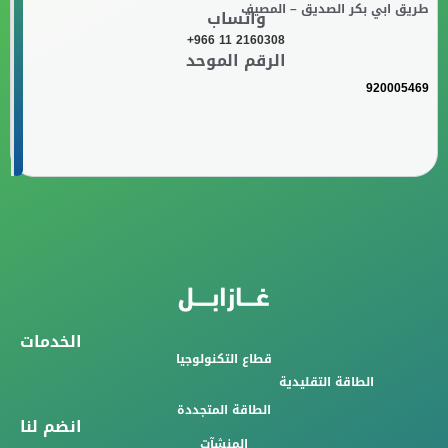
طريق ابي بكر الصديق – المصيف
واتساب
+966 11 2160308
الرقم الموحد
920005469
الخدمات
قطاع التكنولوجيا
الطاقة التقليدية
الطاقة المتجددة
انضم لنا
المنشآت