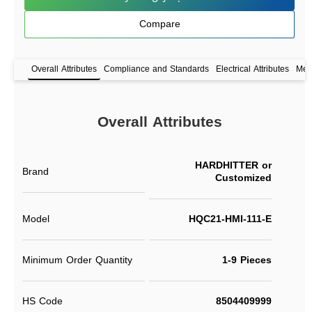
Compare
Overall Attributes
Compliance and Standards
Electrical Attributes
Mech
Overall Attributes
HARDHITTER or
Brand
Customized
Model
HQC21-HMI-111-E
Minimum Order Quantity
1-9 Pieces
HS Code
8504409999