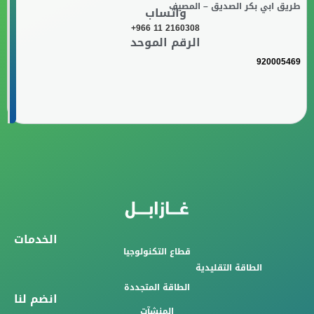
طريق ابي بكر الصديق – المصيف
واتساب
+966 11 2160308
الرقم الموحد
920005469
الخدمات
قطاع التكنولوجيا
الطاقة التقليدية
الطاقة المتجددة
انضم لنا
المنشآت