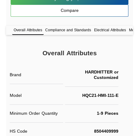
Compare
Overall Attributes
Compliance and Standards
Electrical Attributes
Mech
Overall Attributes
HARDHITTER or
Brand
Customized
Model
HQC21-HMI-111-E
Minimum Order Quantity
1-9 Pieces
HS Code
8504409999