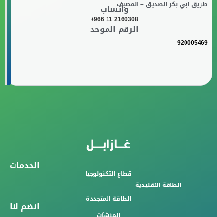
طريق ابي بكر الصديق – المصيف
واتساب
+966 11 2160308
الرقم الموحد
920005469
الخدمات
قطاع التكنولوجيا
الطاقة التقليدية
الطاقة المتجددة
انضم لنا
المنشآت