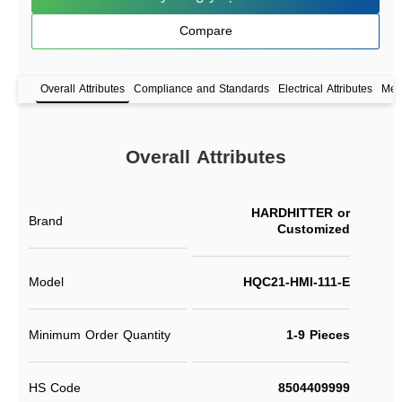
Compare
Overall Attributes
Compliance and Standards
Electrical Attributes
Mech
Overall Attributes
HARDHITTER or
Brand
Customized
Model
HQC21-HMI-111-E
Minimum Order Quantity
1-9 Pieces
HS Code
8504409999