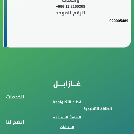
واتساب
+966 11 2160308
الرقم الموحد
920005469
الخدمات
قطاع التكنولوجيا
الطاقة التقليدية
الطاقة المتجددة
انضم لنا
المنشآت