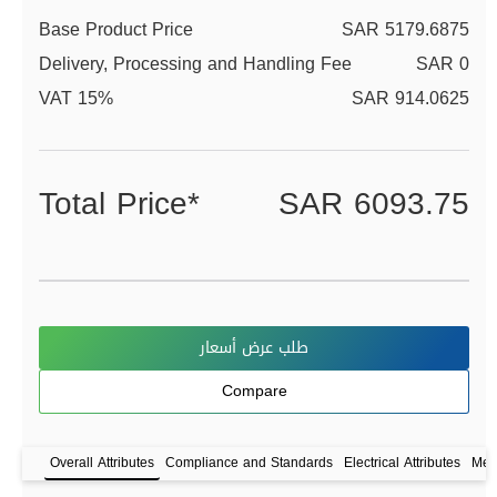
Base Product Price
SAR 5179.6875
Delivery, Processing and Handling Fee
SAR 0
VAT 15%
SAR 914.0625
Total Price*
SAR 6093.75
طلب عرض أسعار
Compare
Overall Attributes
Compliance and Standards
Electrical Attributes
Mech