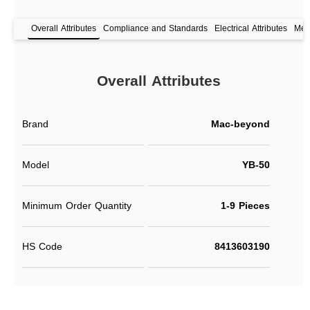
Overall Attributes
Compliance and Standards
Electrical Attributes
Mech
Overall Attributes
Brand
Mac-beyond
Model
YB-50
Minimum Order Quantity
1-9 Pieces
HS Code
8413603190