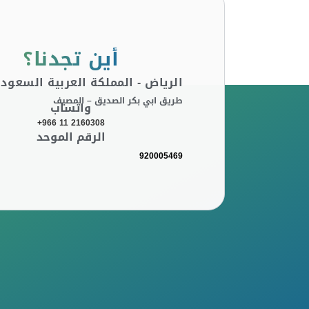
أين تجدنا؟
الرياض - المملكة العربية السعودي
طريق ابي بكر الصديق – المصيف
واتساب
+966 11 2160308
الرقم الموحد
920005469