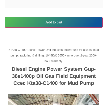
Add to cart
KTA38-C1400 Diesel Power Unit Industrial power unit for oil/gas, mud
pump, fracturing & drilling. 1045KW, 5650N.m torque. 2-year/2000-
hour warranty.
Diesel Engine Power System Gup-
38e1400p Oil Gas Field Equipment
Ccec Kta38-C1400 for Mud Pump