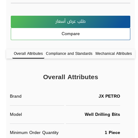
طلب عرض أسعار
Compare
Overall Attributes
Compliance and Standards
Mechanical Attributes
P
Overall Attributes
Brand
JX PETRO
Model
Well Drilling Bits
Minimum Order Quantity
1 Piece