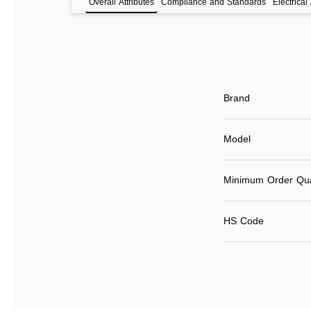
Overall Attributes
Compliance and Standards
Electrical 
Brand
Model
Minimum Order Qua
HS Code