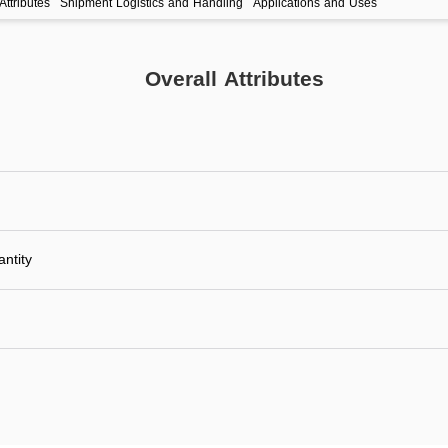
Attributes
Shipment Logistics and Handling
Applications and Uses
Overall Attributes
ntity