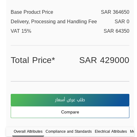
Base Product Price
SAR 364650
Delivery, Processing and Handling Fee
SAR 0
VAT 15%
SAR 64350
Total Price*
SAR 429000
طلب عرض أسعار
Compare
Overall Attributes
Compliance and Standards
Electrical Attributes
Mech